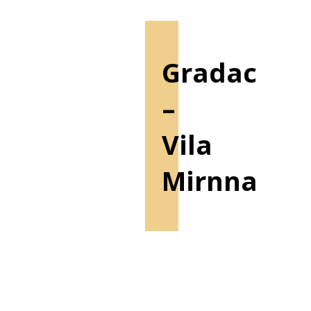
Gradac
–
Vila
Mirnna