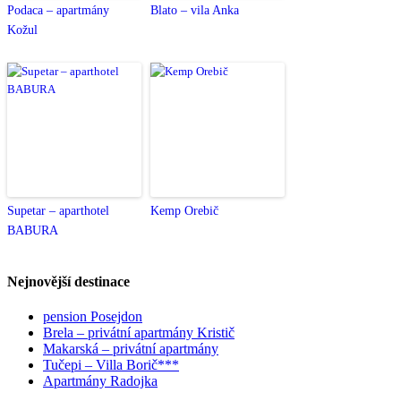
Podaca – apartmány
Blato – vila Anka
Kožul
Supetar – aparthotel
Kemp Orebič
BABURA
Nejnovější destinace
pension Posejdon
Brela – privátní apartmány Kristič
Makarská – privátní apartmány
Tučepi – Villa Borič***
Apartmány Radojka