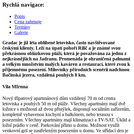
Rychlá navigace:
Popis
Cena zahrnuje
Termíny
Galerie
Gradac je již léta oblíbené letovisko, často navštěvované
českými klienty. Leží na úpatí pohoří Rilič a je známé svou
překrásnou oblázkovou pláží, která je považována za jednu z
nejkrásnějších na Jadranu. Promenáda je ohraničená palmami
a velkým množstvím malých kaváren a restaurací, které zvou k
příjemnému posezení. Milovníky přírodních scenérií nadchnou
Bačinská jezera, vzdálená pouhých 8 km.
Vila MIrnna
Nový třípatrový apartmánový dům vzdálený 70 m od centra
letoviska a pouhých 50 m od pláže. Všechny apartmány mají dvě
ložnice s možností až dvou přistýlek, disponují sociálním zařízením,
kompletně vybavenou kuchyní a balkónem, nebo terasou s
posezením. Všechny apartmány mají klimatizaci a TV/SAT. Úklid a
ložní prádlo v ceně. Parkování přímo u domu. Možnost využít
venkovní gril se zastřešeným posezením u domu. Ve střídací den je